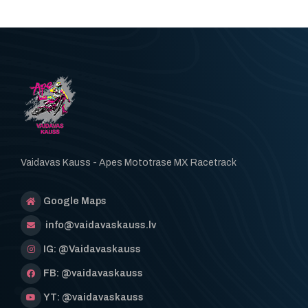
Vaidavas Kauss - Apes Mototrase MX Racetrack
Google Maps
info@vaidavaskauss.lv
IG: @Vaidavaskauss
FB: @vaidavaskauss
YT: @vaidavaskauss