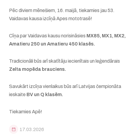
Pēc diviem mēnešiem, 16. maijā, tiekamies jau 53.
Vaidavas kausa izcīņā Apes mototrasē!
Cīņa par Vaidavas kausu norisināsies
MX85, MX1, MX2,
Amatieru 250 un Amatieru 450 klasēs.
Tradicionāli būs arī skatītāju iecienītais un leģendārais
Zelta mopēda brauciens.
Savukārt izcīņa vienlaikus būs arī Latvijas čempionāta
ieskaite
BV un Q klasēm.
Tiekamies Apē!
17.03.2026