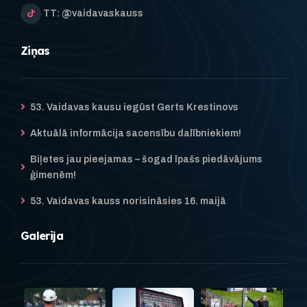
TT: @vaidavaskauss
Ziņas
53. Vaidavas kausu iegūst Gerts Krestinovs
Aktuālā informācija sacensību dalībniekiem!
Biļetes jau pieejamas – šogad īpašs piedāvājums
ģimenēm!
53. Vaidavas kauss norisināsies 16. maijā
Galerija