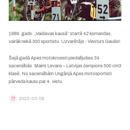
1989. gads. „Vaidavas kausā” startē 42 komandas,
vairāk nekā 300 sportistu. Uzvarētājs - Viesturs Gaušis!
Šajā gadā Apes motokrosisti piedalījušies 34
sacensībās. Mairis Levans – Latvijas čempions 500 cm3
klasē. No sacensībām Ungārijā Apes motosportisti
pārveda kausu par 4. vietu.
2023-03-06