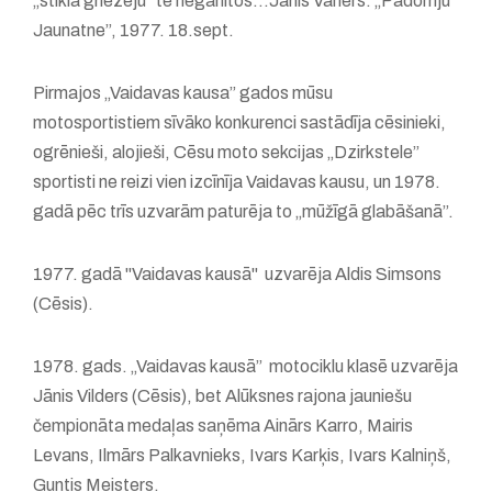
„stikla griezēju” te neganītos...Jānis Vahers. „Padomju
Jaunatne”, 1977. 18.sept.
Pirmajos „Vaidavas kausa” gados mūsu
motosportistiem sīvāko konkurenci sastādīja cēsinieki,
ogrēnieši, alojieši, Cēsu moto sekcijas „Dzirkstele”
sportisti ne reizi vien izcīnīja Vaidavas kausu, un 1978.
gadā pēc trīs uzvarām paturēja to „mūžīgā glabāšanā”.
1977. gadā "Vaidavas kausā" uzvarēja Aldis Simsons
(Cēsis).
1978. gads. „Vaidavas kausā” motociklu klasē uzvarēja
Jānis Vilders (Cēsis), bet Alūksnes rajona jauniešu
čempionāta medaļas saņēma Ainārs Karro, Mairis
Levans, Ilmārs Palkavnieks, Ivars Karķis, Ivars Kalniņš,
Guntis Meisters.