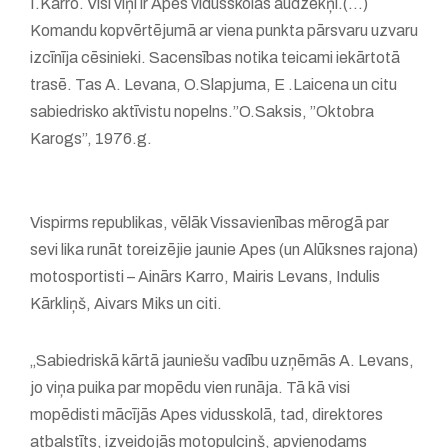
I.Karro. Visi viņi ir Apes vidusskolas audzēkņi.(...)
Komandu kopvērtējumā ar viena punkta pārsvaru uzvaru
izcīnīja cēsinieki. Sacensības notika teicami iekārtotā
trasē. Tas A. Levana, O.Slapjuma, E .Laicena un citu
sabiedrisko aktīvistu nopelns.”O.Saksis, ”Oktobra
Karogs”, 1976.g.
Vispirms republikas, vēlāk Vissavienības mērogā par
sevi lika runāt toreizējie jaunie Apes (un Alūksnes rajona)
motosportisti – Ainārs Karro, Mairis Levans, Indulis
Kārkliņš, Aivars Miks un citi.
„Sabiedriskā kārtā jauniešu vadību uzņēmās A. Levans,
jo viņa puika par mopēdu vien runāja. Tā kā visi
mopēdisti mācījās Apes vidusskolā, tad, direktores
atbalstīts, izveidojās motopulciņš, apvienodams