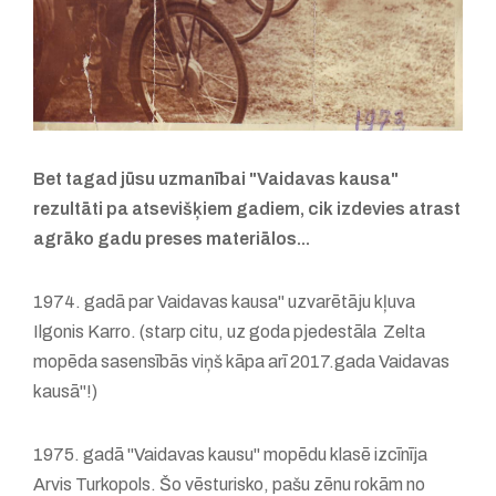
Bet tagad jūsu uzmanībai "Vaidavas kausa"
rezultāti pa atsevišķiem gadiem, cik izdevies atrast
agrāko gadu preses materiālos...
1974. gadā par Vaidavas kausa" uzvarētāju kļuva
Ilgonis Karro. (starp citu, uz goda pjedestāla Zelta
mopēda sasensībās viņš kāpa arī 2017.gada Vaidavas
kausā"!)
1975. gadā "Vaidavas kausu" mopēdu klasē izcīnīja
Arvis Turkopols. Šo vēsturisko, pašu zēnu rokām no