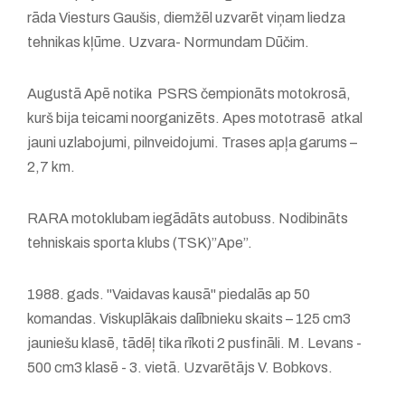
rāda Viesturs Gaušis, diemžēl uzvarēt viņam liedza
tehnikas kļūme. Uzvara- Normundam Dūčim.
Augustā Apē notika PSRS čempionāts motokrosā,
kurš bija teicami noorganizēts. Apes mototrasē atkal
jauni uzlabojumi, pilnveidojumi. Trases apļa garums –
2,7 km.
RARA motoklubam iegādāts autobuss. Nodibināts
tehniskais sporta klubs (TSK)”Ape”.
1988. gads. "Vaidavas kausā" piedalās ap 50
komandas. Viskuplākais dalībnieku skaits – 125 cm3
jauniešu klasē, tādēļ tika rīkoti 2 pusfināli. M. Levans -
500 cm3 klasē - 3. vietā. Uzvarētājs V. Bobkovs.