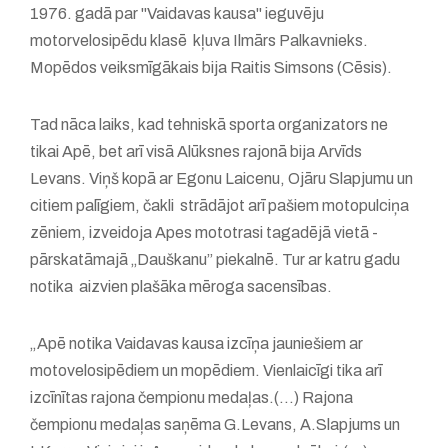
1976. gadā par "Vaidavas kausa" ieguvēju
motorvelosipēdu klasē kļuva Ilmārs Palkavnieks.
Mopēdos veiksmīgākais bija Raitis Simsons (Cēsis).
Tad nāca laiks, kad tehniskā sporta organizators ne
tikai Apē, bet arī visā Alūksnes rajonā bija Arvīds
Levans. Viņš kopā ar Egonu Laicenu, Ojāru Slapjumu un
citiem palīgiem, čakli strādājot arī pašiem motopulciņa
zēniem, izveidoja Apes mototrasi tagadējā vietā -
pārskatāmajā „Dauškanu” piekalnē. Tur ar katru gadu
notika aizvien plašāka mēroga sacensības.
„Apē notika Vaidavas kausa izcīņa jauniešiem ar
motovelosipēdiem un mopēdiem. Vienlaicīgi tika arī
izcīnītas rajona čempionu medaļas.(...) Rajona
čempionu medaļas saņēma G.Levans, A.Slapjums un