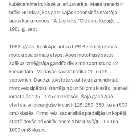
kubikcentimetru klasē un arī uzvarēja. Maira treneris ir
brālis Gundars, kas pats šajās sacensībās startēja
ārpus konkurences.” A.Lejnieks,”Oktobra Karogs”.,
1981.g. sept.
1982. gads. Aprīlī Apē notika LPSR ziemeļu zonas
motokrosa pirmais etaps. Apes mototrasē savus
spēkus izmēģināja gandrīz divi simti sportistu no 12
komandām. „Vaidavas kauss” notika 25. un 26.
septembrī. Daudzu tūkstošu skatītāju uzmundrināti,
motovelosipēdisti startēja 45 un 50 cm3 klasēs, jaunieši
ierastajās 125 – 175 cm3 klasēs. Šajā gadā Apē
startēja arī pieaugušie krosisti 125, 250, 350, kā arī 500
cm3 klasēs. Pirmo reizi sacensībās piedalījās un kopējā
startā devās arī vairāki desmiti blakusvāģu – 650 un
1000 cm3 klasēs: