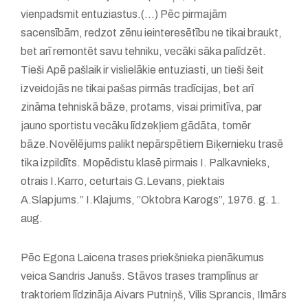
vienpadsmit entuziastus.(...) Pēc pirmajām
sacensībām, redzot zēnu ieinteresētību ne tikai braukt,
bet arī remontēt savu tehniku, vecāki sāka palīdzēt.
Tieši Apē pašlaik ir vislielākie entuziasti, un tieši šeit
izveidojās ne tikai pašas pirmās tradīcijas, bet arī
zināma tehniskā bāze, protams, visai primitīva, par
jauno sportistu vecāku līdzekļiem gādāta, tomēr
bāze.Novēlējums palikt nepārspētiem Biķernieku trasē
tika izpildīts. Mopēdistu klasē pirmais I. Palkavnieks,
otrais I.Karro, ceturtais G.Levans, piektais
A.Slapjums.” I.Klajums, ”Oktobra Karogs”, 1976. g. 1.
aug.
Pēc Egona Laicena trases priekšnieka pienākumus
veica Sandris Janušs. Stāvos trases tramplīnus ar
traktoriem līdzināja Aivars Putniņš, Vilis Sprancis, Ilmārs