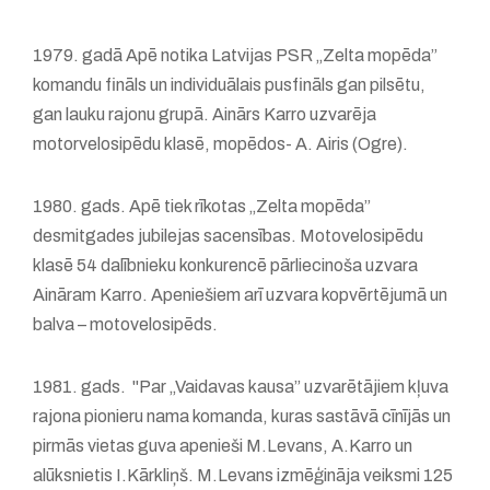
1979. gadā Apē notika Latvijas PSR „Zelta mopēda”
komandu fināls un individuālais pusfināls gan pilsētu,
gan lauku rajonu grupā. Ainārs Karro uzvarēja
motorvelosipēdu klasē, mopēdos- A. Airis (Ogre).
1980. gads. Apē tiek rīkotas „Zelta mopēda”
desmitgades jubilejas sacensības. Motovelosipēdu
klasē 54 dalībnieku konkurencē pārliecinoša uzvara
Aināram Karro. Apeniešiem arī uzvara kopvērtējumā un
balva – motovelosipēds.
1981. gads. "Par „Vaidavas kausa” uzvarētājiem kļuva
rajona pionieru nama komanda, kuras sastāvā cīnījās un
pirmās vietas guva apenieši M.Levans, A.Karro un
alūksnietis I.Kārkliņš. M.Levans izmēģināja veiksmi 125