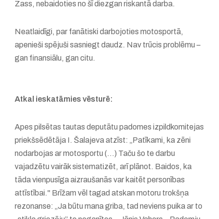
Zass, nebaidoties no šī diezgan riskantā darba.
Neatlaidīgi, par fanātiski darbojoties motosportā,
apenieši spējuši sasniegt daudz. Nav trūcis problēmu –
gan finansiālu, gan citu.
Atkal ieskatāmies vēsturē:
Apes pilsētas tautas deputātu padomes izpildkomitejas
priekšsēdētāja I. Šalajeva atzīst: „Patīkami, ka zēni
nodarbojas ar motosportu (...) Taču šo te darbu
vajadzētu vairāk sistematizēt, arī plānot. Baidos, ka
tāda vienpusīga aizraušanās var kaitēt personības
attīstībai." Brīžam vēl tagad atskan motoru trokšņa
rezonanse: „Ja būtu mana griba, tad neviens puika ar to