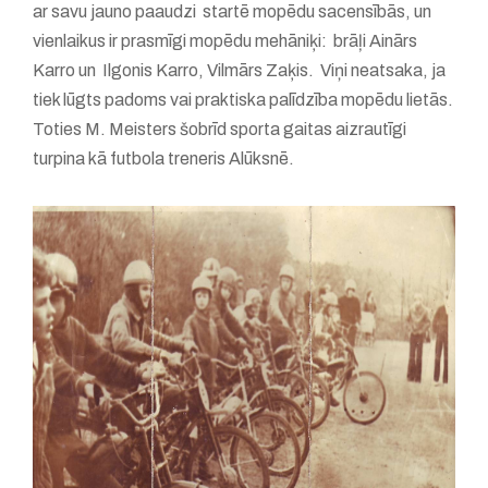
ar savu jauno paaudzi startē mopēdu sacensībās, un
vienlaikus ir prasmīgi mopēdu mehāniķi: brāļi Ainārs
Karro un Ilgonis Karro, Vilmārs Zaķis. Viņi neatsaka, ja
tiek lūgts padoms vai praktiska palīdzība mopēdu lietās.
Toties M. Meisters šobrīd sporta gaitas aizrautīgi
turpina kā futbola treneris Alūksnē.