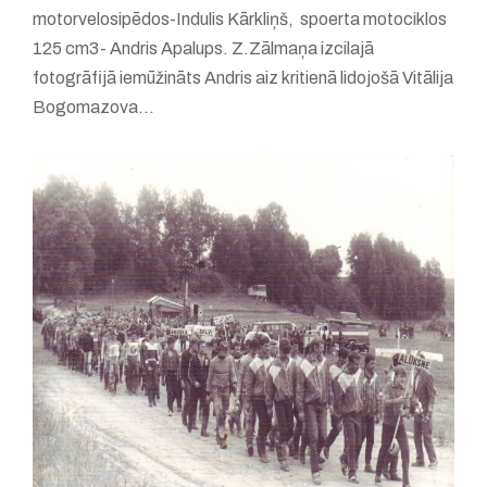
motorvelosipēdos-Indulis Kārkliņš, spoerta motociklos
125 cm3- Andris Apalups. Z.Zālmaņa izcilajā
fotogrāfijā iemūžināts Andris aiz kritienā lidojošā Vitālija
Bogomazova...