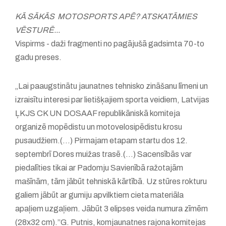
KĀ SĀKĀS MOTOSPORTS APĒ? ATSKATĀMIES
VĒSTURĒ...
Vispirms - daži fragmenti no pagājušā gadsimta 70-to
gadu preses.
„Lai paaugstinātu jaunatnes tehnisko zināšanu līmeni un
izraisītu interesi par lietišķajiem sporta veidiem, Latvijas
ĻKJS CK UN DOSAAF republikāniskā komiteja
organizē mopēdistu un motovelosipēdistu krosu
pusaudžiem.(...) Pirmajam etapam startu dos 12.
septembrī Dores muižas trasē.(...) Sacensībās var
piedalīties tikai ar Padomju Savienībā ražotajām
mašīnām, tām jābūt tehniskā kārtībā. Uz stūres rokturu
galiem jābūt ar gumiju apvilktiem cieta materiāla
apaļiem uzgaļiem. Jābūt 3 elipses veida numura zīmēm
(28x32 cm).”G. Putnis, komjaunatnes rajona komitejas