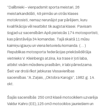
”Dalībnieki – vienpadsmit sporta meistari, 26
meistarkandidāti, 49 pirmās un otrās klases
motokrosisti, nemaz nerunājot par pārējiem, kuru
kvalifikācija vēl neatbilst tik augstai klasei. Pavisam
šogad uz sacensībām Apē pieteicās 174 motosportisti,
kas pārstāvēja 34 komandas. Tajā skaitā 11 mūsu
kaimiņu igauņu un viena lietuviešu komanda. (... )
Republikas motosporta federācijas priekšsēdētāja
vietnieks V. Kleinbergs atzina, ka trase ir ļoti laba,
atbilst visām mūsdienu prasībām, ir labi pārredzama.
Šeit var droši rīkot jebkuras Vissavienības
sacensības.”A.Zaļais, „Oktobra Karogs”, 1982.g. 14.
okt.
Šajās sacensībās 250 cm3 klasē motocikliem uzvarēja
Valdur Kahro (EE),125 cm3 motociklos jauniešiem un