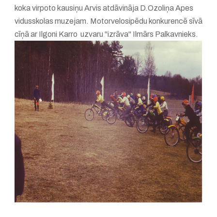
koka virpoto kausiņu Arvis atdāvināja D.Ozoliņa Apes
vidusskolas muzejam. Motorvelosipēdu konkurencē sīvā
cīņā ar Ilgoni Karro uzvaru "izrāva" Ilmārs Palkavnieks.