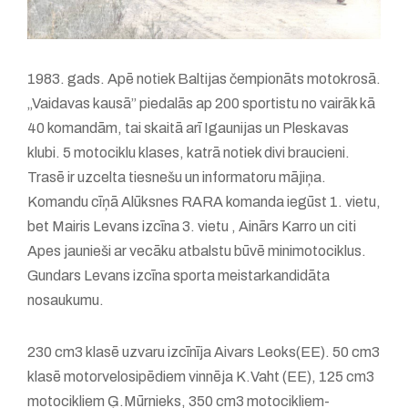
1983. gads. Apē notiek Baltijas čempionāts motokrosā.
„Vaidavas kausā” piedalās ap 200 sportistu no vairāk kā
40 komandām, tai skaitā arī Igaunijas un Pleskavas
klubi. 5 motociklu klases, katrā notiek divi braucieni.
Trasē ir uzcelta tiesnešu un informatoru mājiņa.
Komandu cīņā Alūksnes RARA komanda iegūst 1. vietu,
bet Mairis Levans izcīna 3. vietu , Ainārs Karro un citi
Apes jaunieši ar vecāku atbalstu būvē minimotociklus.
Gundars Levans izcīna sporta meistarkandidāta
nosaukumu.
230 cm3 klasē uzvaru izcīnīja Aivars Leoks(EE). 50 cm3
klasē motorvelosipēdiem vinnēja K.Vaht (EE), 125 cm3
motocikliem Ģ.Mūrnieks, 350 cm3 motocikliem-