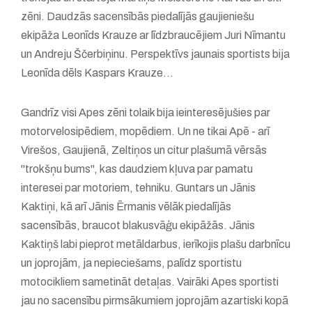
zēni. Daudzās sacensībās piedalījās gaujieniešu
ekipāža Leonīds Krauze ar līdzbraucējiem Juri Nīmantu
un Andreju Ščerbiņinu. Perspektīvs jaunais sportists bija
Leonīda dēls Kaspars Krauze...
Gandrīz visi Apes zēni tolaik bija ieinteresējušies par
motorvelosipēdiem, mopēdiem. Un ne tikai Apē - arī
Virešos, Gaujienā, Zeltiņos un citur plašumā vērsās
"trokšņu bums", kas daudziem kļuva par pamatu
interesei par motoriem, tehniku. Guntars un Jānis
Kaktiņi, kā arī Jānis Ērmanis vēlāk piedalījās
sacensībās, braucot blakusvāģu ekipāžās. Jānis
Kaktiņš labi pieprot metāldarbus, ierīkojis plašu darbnīcu
un joprojām, ja nepieciešams, palīdz sportistu
motocikliem sametināt detaļas. Vairāki Apes sportisti
jau no sacensību pirmsākumiem joprojām azartiski kopā