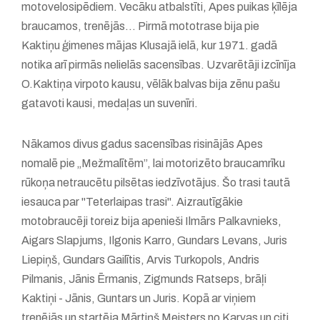
motovelosipēdiem. Vecāku atbalstīti, Apes puikas ķīlēja
braucamos, trenējās... Pirmā mototrase bija pie
Kaktiņu ģimenes mājas Klusajā ielā, kur 1971. gadā
notika arī pirmās nelielās sacensības. Uzvarētāji izcīnīja
O.Kaktiņa virpoto kausu, vēlāk balvas bija zēnu pašu
gatavoti kausi, medaļas un suvenīri.
Nākamos divus gadus sacensības risinājās Apes
nomalē pie „Mežmalītēm”, lai motorizēto braucamrīku
rūkoņa netraucētu pilsētas iedzīvotājus. Šo trasi tautā
iesauca par "Teterlaipas trasi". Aizrautīgākie
motobraucēji toreiz bija apenieši Ilmārs Palkavnieks,
Aigars Slapjums, Ilgonis Karro, Gundars Levans, Juris
Liepiņš, Gundars Gailītis, Arvis Turkopols, Andris
Pilmanis, Jānis Ērmanis, Zigmunds Ratseps, brāļi
Kaktiņi - Jānis, Guntars un Juris. Kopā ar viņiem
trenējās un startēja Mārtiņš Meisters no Karvas un citi