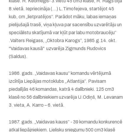
klasē. R. Keomeģis- 3.vietu 45 cm3 klasē, R. Rāgs bija
8.vietā. Iepriecināja (...) L.Timofejeva, startējot 45
kub, cm „lietpratējos”. Parādot māku, labas iemaņas
pielijušajā trasē, viņa kļuva par sacensību uzvarētāju un
speciālistu skatījumā var kļūt par labu motobraucēju”
.Valters Reigass, „Oktobra Karogs”, 1985.g.14. okt.
"Vaidavas kausā" uzvarēja Zigmunds Rudovics
(Saldus).
1986. gads. „Vaidavas kausu” komandu vērtējumā
izcīnīja Liepājas motoklubs „Atlantija”. Pavisam
piedalījās 46 komandas, katrā 4 dalībnieki. 125 cm3
klasē no 56 dalībniekiem uzvarēja U.Odiņš, M. Levanam
3. vieta, A. Karro – 6. vietā.
1987. gads. „Vaidavas kauss” - 39 komandu konkurencē
atkal liepājniekiem. Lielisku sniegumu 500 cm3 klasē