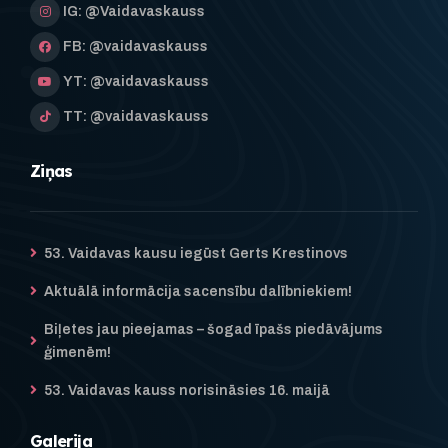
IG: @Vaidavaskauss
FB: @vaidavaskauss
YT: @vaidavaskauss
TT: @vaidavaskauss
Ziņas
53. Vaidavas kausu iegūst Gerts Krestinovs
Aktuālā informācija sacensību dalībniekiem!
Biļetes jau pieejamas – šogad īpašs piedāvājums
ģimenēm!
53. Vaidavas kauss norisināsies 16. maijā
Galerija