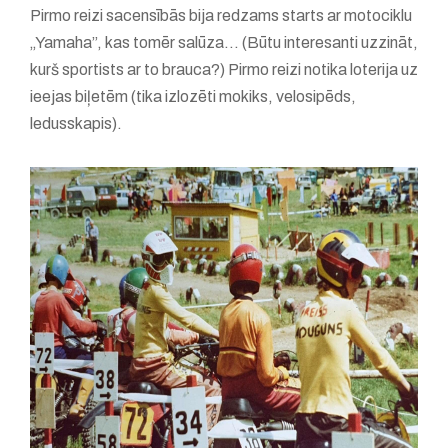
Pirmo reizi sacensībās bija redzams starts ar motociklu
„Yamaha”, kas tomēr salūza... (Būtu interesanti uzzināt,
kurš sportists ar to brauca?) Pirmo reizi notika loterija uz
ieejas biļetēm (tika izlozēti mokiks, velosipēds,
ledusskapis).