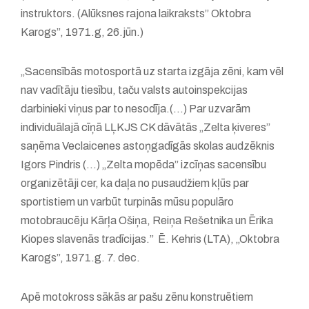
instruktors. (Alūksnes rajona laikraksts” Oktobra
Karogs”, 1971.g, 26.jūn.)
„Sacensībās motosportā uz starta izgāja zēni, kam vēl
nav vadītāju tiesību, taču valsts autoinspekcijas
darbinieki viņus par to nesodīja.(...) Par uzvarām
individuālajā cīņā LĻKJS CK dāvātās „Zelta ķiveres”
saņēma Veclaicenes astoņgadīgās skolas audzēknis
Igors Pindris (...) „Zelta mopēda” izcīņas sacensību
organizētāji cer, ka daļa no pusaudžiem kļūs par
sportistiem un varbūt turpinās mūsu populāro
motobraucēju Kārļa Ošiņa, Reiņa Rešetnika un Ērika
Kiopes slavenās tradīcijas.” Ē. Kehris (LTA), „Oktobra
Karogs”, 1971.g. 7. dec.
Apē motokross sākās ar pašu zēnu konstruētiem