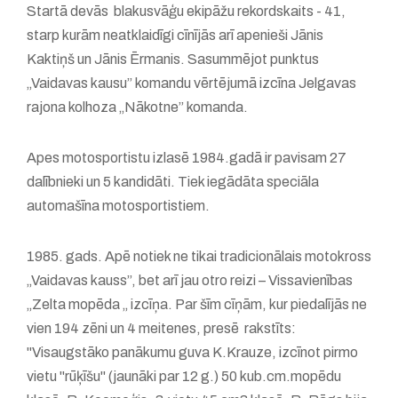
Startā devās blakusvāģu ekipāžu rekordskaits - 41,
starp kurām neatklaidīgi cīnījās arī apenieši Jānis
Kaktiņš un Jānis Ērmanis. Sasummējot punktus
„Vaidavas kausu” komandu vērtējumā izcīna Jelgavas
rajona kolhoza „Nākotne” komanda.
Apes motosportistu izlasē 1984.gadā ir pavisam 27
dalībnieki un 5 kandidāti. Tiek iegādāta speciāla
automašīna motosportistiem.
1985. gads. Apē notiek ne tikai tradicionālais motokross
„Vaidavas kauss”, bet arī jau otro reizi – Vissavienības
„Zelta mopēda „ izcīņa. Par šīm cīņām, kur piedalījās ne
vien 194 zēni un 4 meitenes, presē rakstīts:
"Visaugstāko panākumu guva K.Krauze, izcīnot pirmo
vietu "rūķīšu" (jaunāki par 12 g.) 50 kub.cm.mopēdu