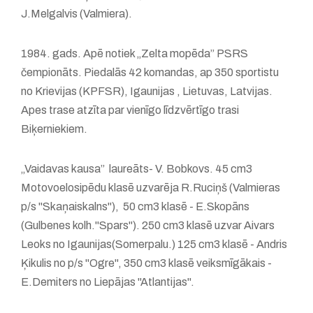
J.Melgalvis (Valmiera).
1984. gads. Apē notiek „Zelta mopēda” PSRS
čempionāts. Piedalās 42 komandas, ap 350 sportistu
no Krievijas (KPFSR), Igaunijas , Lietuvas, Latvijas.
Apes trase atzīta par vienīgo līdzvērtīgo trasi
Biķerniekiem.
„Vaidavas kausa” laureāts- V. Bobkovs. 45 cm3
Motovoelosipēdu klasē uzvarēja R.Ruciņš (Valmieras
p/s "Skaņaiskalns"), 50 cm3 klasē - E.Skopāns
(Gulbenes kolh."Spars"). 250 cm3 klasē uzvar Aivars
Leoks no Igaunijas(Somerpalu.) 125 cm3 klasē - Andris
Ķikulis no p/s "Ogre", 350 cm3 klasē veiksmīgākais -
E.Demiters no Liepājas "Atlantijas".