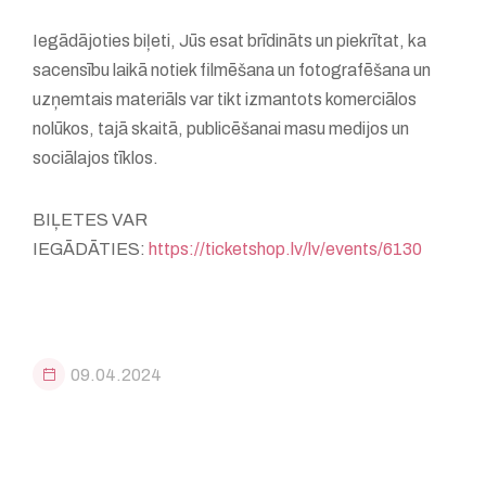
Iegādājoties biļeti, Jūs esat brīdināts un piekrītat, ka
sacensību laikā notiek filmēšana un fotografēšana un
uzņemtais materiāls var tikt izmantots komerciālos
nolūkos, tajā skaitā, publicēšanai masu medijos un
sociālajos tīklos.
BIĻETES VAR
IEGĀDĀTIES:
https://ticketshop.lv/lv/events/6130
09.04.2024