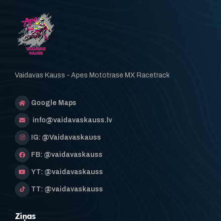
Vaidavas Kauss - Apes Mototrase MX Racetrack
Google Maps
info@vaidavaskauss.lv
IG: @Vaidavaskauss
FB: @vaidavaskauss
YT: @vaidavaskauss
TT: @vaidavaskauss
Ziņas