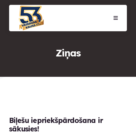
Ziņas
Biļešu iepriekšpārdošana ir
sākusies!