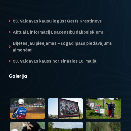
53. Vaidavas kausu iegūst Gerts Krestinovs
Aktuālā informācija sacensību dalībniekiem!
Biļetes jau pieejamas – šogad īpašs piedāvājums
ģimenēm!
53. Vaidavas kauss norisināsies 16. maijā
Galerija