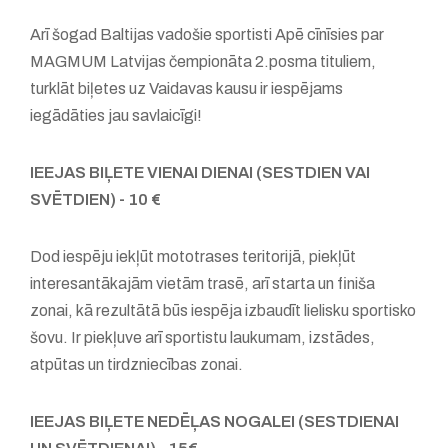
Arī šogad Baltijas vadošie sportisti Apē cīnīsies par
MAGMUM Latvijas čempionāta 2.posma tituliem,
turklāt biļetes uz Vaidavas kausu ir iespējams
iegādāties jau savlaicīgi!
IEEJAS BIĻETE VIENAI DIENAI (SESTDIEN VAI
SVĒTDIEN) - 10 €
Dod iespēju iekļūt mototrases teritorijā, piekļūt
interesantākajām vietām trasē, arī starta un finiša
zonai, kā rezultātā būs iespēja izbaudīt lielisku sportisko
šovu. Ir piekļuve arī sportistu laukumam, izstādes,
atpūtas un tirdzniecības zonai.
IEEJAS BIĻETE NEDĒĻAS NOGALEI (SESTDIENAI