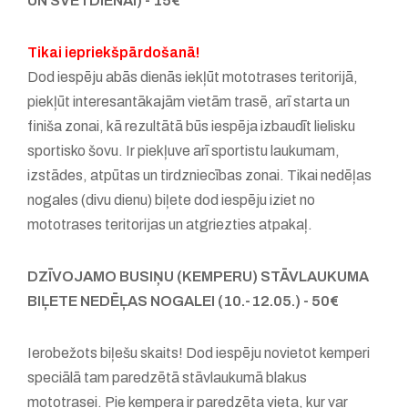
UN SVĒTDIENAI) - 15€
Tikai iepriekšpārdošanā!
Dod iespēju abās dienās iekļūt mototrases teritorijā,
piekļūt interesantākajām vietām trasē, arī starta un
finiša zonai, kā rezultātā būs iespēja izbaudīt lielisku
sportisko šovu. Ir piekļuve arī sportistu laukumam,
izstādes, atpūtas un tirdzniecības zonai. Tikai nedēļas
nogales (divu dienu) biļete dod iespēju iziet no
mototrases teritorijas un atgriezties atpakaļ.
DZĪVOJAMO BUSIŅU (KEMPERU) STĀVLAUKUMA
BIĻETE NEDĒĻAS NOGALEI (10.-12.05.) - 50€
Ierobežots biļešu skaits! Dod iespēju novietot kemperi
speciālā tam paredzētā stāvlaukumā blakus
mototrasei. Pie kempera ir paredzēta vieta, kur var