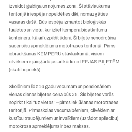
izveidot galdiņa un nojumes zonu. Šī stāvlaukuma
teritorijā ir iespēja nopeldēties dīķī, nomazgāties
vasaras dušā. Būs iespēja izmantot bioloģiskās
tualetes un vietu, kur izliet kempera bioatkritumu
konteineru, kā arī uzpildīt ūdeni. Šī biļete nenodrošina
sacensību apmeklējumu mototrases teritorijā. Pirms
iebraukšanas KEMPERU stāvlaukumā, visiem
cilvēkiem ir jāiegādājas arī kādu no IEEJAS BIĻETĒM
(skatīt iepriekš).
Skolēniem līdz 16 gadu vecumam un pensionāriem
vienas dienas biļetes cena būs 3€. Šīs biļetes varēs
nopirkt tikai “uz vietas” – pirms iekļūšanas mototrases
teritorijā. Pirmsskolas vecuma bērniem, cilvēkiem ar
kustību traucējumiem un invalīdiem (uzrādot apliecību)
motokrosa apmeklējums ir bez maksas.